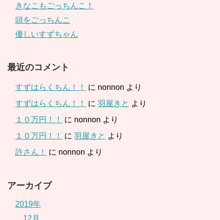
きなこもごっちんこ！
頭をごっちんこ
優しいすずちゃん
最近のコメント
すずはらくちん！！
に
nonnon
より
すずはらくちん！！
に
羽屋きと
より
１０万円！！
に
nonnon
より
１０万円！！
に
羽屋きと
より
許さん！
に
nonnon
より
アーカイブ
2019年
12月